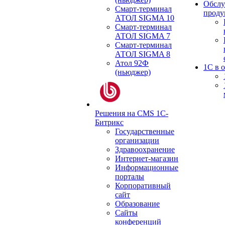
Обслу
Смарт-терминал
проду
АТОЛ SIGMA 10
Смарт-терминал
АТОЛ SIGMA 7
Смарт-терминал
АТОЛ SIGMA 8
Атол 92Ф
1С в 
(ньюджер)
Решения на CMS 1С-
Битрикс
Государственные
организации
Здравоохранение
Интернет-магазин
Информационные
порталы
Корпоративный
сайт
Образование
Сайты
конференций