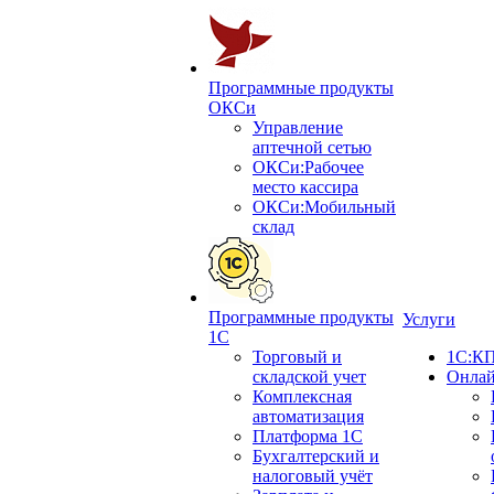
Программные продукты
ОКСи
Управление
аптечной сетью
ОКСи:Рабочее
место кассира
ОКСи:Мобильный
склад
Программные продукты
Услуги
1С
Торговый и
1С:КП
складской учет
Онлай
Комплексная
автоматизация
Платформа 1С
Бухгалтерский и
налоговый учёт