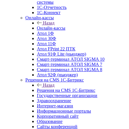
системы
1С-Отчетность
1С-Коннект
Онлайн-кассы
Назад
Онлайн-кассы
Атол 1Ф
Атол 30Ф
Атол 11Ф
Атол FPrint 22 ПТК
Атол 91Ф Lite (ньюджер)
Смарт-терминал АТОЛ SIGMA 10
Смарт-терминал АТОЛ SIGMA 7
Смарт-терминал АТОЛ SIGMA 8
Атол 92Ф (ньюджер)
Решения на CMS 1С-Битрикс
Назад
Решения на CMS 1С-Битрикс
Государственные организации
Здравоохранение
Интернет-магазин
Информационные порталы
Корпоративный сайт
Образование
Сайты конференций