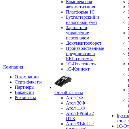
Комплексная
автоматизация
Платформа 1С
Бухгалтерский и
налоговый учёт
Зарплата и
управление
персоналом
Документооборот
Производственные
предприятия и
ERP-системы
1С-Отчетность
Компания
1С-Коннект
О компании
Сертификаты
Партнеры
Вакансии
Онлайн-кассы
Реквизиты
Атол 1Ф
Атол 30Ф
Атол 11Ф
Атол FPrint 22
Бухга
ПТК
конса
Атол 91Ф Lite
1С-От
(ньюджер)