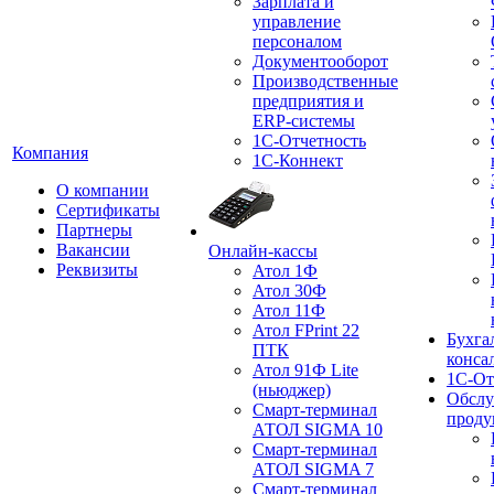
Зарплата и
управление
персоналом
Документооборот
Производственные
предприятия и
ERP-системы
1С-Отчетность
Компания
1С-Коннект
О компании
Сертификаты
Партнеры
Вакансии
Онлайн-кассы
Реквизиты
Атол 1Ф
Атол 30Ф
Атол 11Ф
Атол FPrint 22
Бухга
ПТК
конса
Атол 91Ф Lite
1С-От
(ньюджер)
Обслу
Смарт-терминал
проду
АТОЛ SIGMA 10
Смарт-терминал
АТОЛ SIGMA 7
Смарт-терминал