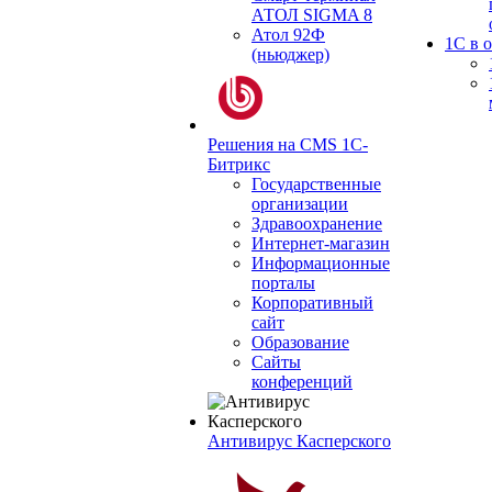
АТОЛ SIGMA 8
Атол 92Ф
1С в 
(ньюджер)
Решения на CMS 1С-
Битрикс
Государственные
организации
Здравоохранение
Интернет-магазин
Информационные
порталы
Корпоративный
сайт
Образование
Сайты
конференций
Антивирус Касперского