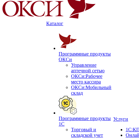
Каталог
Программные продукты
ОКСи
Управление
аптечной сетью
ОКСи:Рабочее
место кассира
ОКСи:Мобильный
склад
Программные продукты
Услуги
1С
Торговый и
1С:КП
складской учет
Онлай