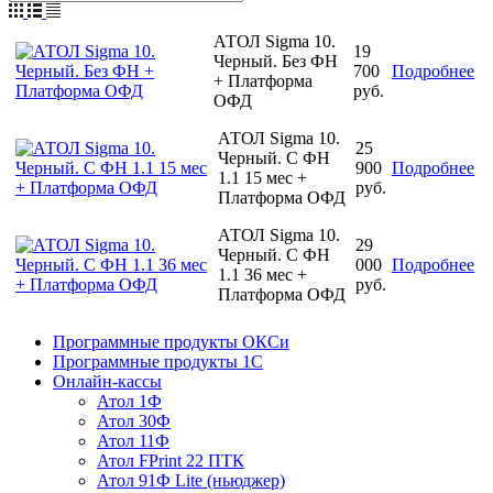
АТОЛ Sigma 10.
19
Черный. Без ФН
700
Подробнее
+ Платформа
руб.
ОФД
АТОЛ Sigma 10.
25
Черный. С ФН
900
Подробнее
1.1 15 мес +
руб.
Платформа ОФД
АТОЛ Sigma 10.
29
Черный. С ФН
000
Подробнее
1.1 36 мес +
руб.
Платформа ОФД
Программные продукты ОКСи
Программные продукты 1С
Онлайн-кассы
Атол 1Ф
Атол 30Ф
Атол 11Ф
Атол FPrint 22 ПТК
Атол 91Ф Lite (ньюджер)