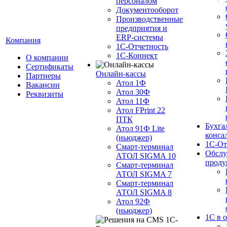
персоналом
Документооборот
Производственные
предприятия и
ERP-системы
Компания
1С-Отчетность
1С-Коннект
О компании
Сертификаты
Онлайн-кассы
Партнеры
Атол 1Ф
Вакансии
Атол 30Ф
Реквизиты
Атол 11Ф
Атол FPrint 22
ПТК
Бухга
Атол 91Ф Lite
конса
(ньюджер)
1С-От
Смарт-терминал
Обслу
АТОЛ SIGMA 10
проду
Смарт-терминал
АТОЛ SIGMA 7
Смарт-терминал
АТОЛ SIGMA 8
Атол 92Ф
(ньюджер)
1С в 