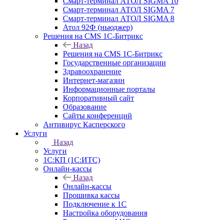
Смарт-терминал АТОЛ SIGMA 10
Смарт-терминал АТОЛ SIGMA 7
Смарт-терминал АТОЛ SIGMA 8
Атол 92Ф (ньюджер)
Решения на CMS 1С-Битрикс
Назад
Решения на CMS 1С-Битрикс
Государственные организации
Здравоохранение
Интернет-магазин
Информационные порталы
Корпоративный сайт
Образование
Сайты конференций
Антивирус Касперского
Услуги
Назад
Услуги
1С:КП (1С:ИТС)
Онлайн-кассы
Назад
Онлайн-кассы
Прошивка кассы
Подключение к 1С
Настройка оборудования