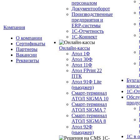
персоналом
Документооборот
Производственные
предприятия и
ERP-системы
Компания
1С-Отчетность
1С-Коннект
О компании
Сертификаты
Онлайн-кассы
Партнеры
Атол 1Ф
Вакансии
Атол 30Ф
Реквизиты
Атол 11Ф
Атол FPrint 22
ПТК
Бухга
Атол 91Ф Lite
конса
(ньюджер)
1С-От
Смарт-терминал
Обслу
АТОЛ SIGMA 10
проду
Смарт-терминал
АТОЛ SIGMA 7
Смарт-терминал
АТОЛ SIGMA 8
Атол 92Ф
(ньюджер)
1С в 