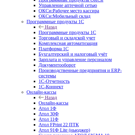
Управление аптечной сетью
ОКСи:Рабочее место кассира
ОКСи:Мобильный склад
Программные продукты 1С
Назад
Программные продукты 1С
Торговый и складской учет
Комплексная автоматизация
Платформа 1С
Бухгалтерский и налоговый учёт
Зарплата и управление персоналом
Документооборот
Производственные предприятия и ERP-
системы
1С-Отчетность
1С-Коннект
Онлайн-кассы
Назад
Онлайн-кассы
Атол 1Ф
Атол 30Ф
Атол 11Ф
Атол FPrint 22 ПТК
Атол 91Ф Lite (ньюджер)