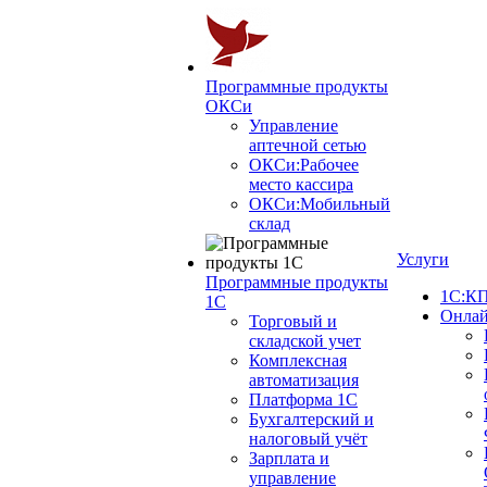
Программные продукты
ОКСи
Управление
аптечной сетью
ОКСи:Рабочее
место кассира
ОКСи:Мобильный
склад
Услуги
Программные продукты
1С:КП
1С
Онлай
Торговый и
складской учет
Комплексная
автоматизация
Платформа 1С
Бухгалтерский и
налоговый учёт
Зарплата и
управление