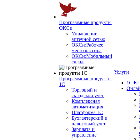
Программные продукты
ОКСи
Управление
аптечной сетью
ОКСи:Рабочее
место кассира
ОКСи:Мобильный
склад
Услуги
Программные продукты
1С:КП
1С
Онлай
Торговый и
складской учет
Комплексная
автоматизация
Платформа 1С
Бухгалтерский и
налоговый учёт
Зарплата и
управление