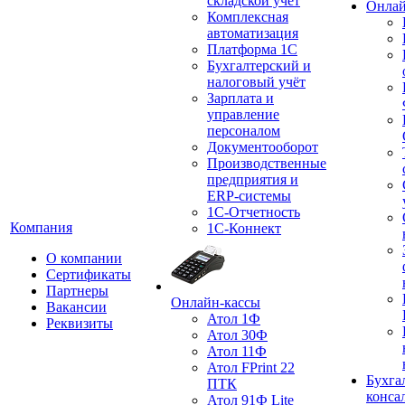
складской учет
Онлай
Комплексная
автоматизация
Платформа 1С
Бухгалтерский и
налоговый учёт
Зарплата и
управление
персоналом
Документооборот
Производственные
предприятия и
ERP-системы
1С-Отчетность
Компания
1С-Коннект
О компании
Сертификаты
Партнеры
Онлайн-кассы
Вакансии
Атол 1Ф
Реквизиты
Атол 30Ф
Атол 11Ф
Атол FPrint 22
Бухга
ПТК
конса
Атол 91Ф Lite