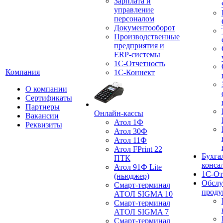
Зарплата и
управление
персоналом
Документооборот
Производственные
предприятия и
ERP-системы
1С-Отчетность
Компания
1С-Коннект
О компании
Сертификаты
Партнеры
Онлайн-кассы
Вакансии
Атол 1Ф
Реквизиты
Атол 30Ф
Атол 11Ф
Атол FPrint 22
Бухга
ПТК
конса
Атол 91Ф Lite
1С-От
(ньюджер)
Обслу
Смарт-терминал
проду
АТОЛ SIGMA 10
Смарт-терминал
АТОЛ SIGMA 7
Смарт-терминал