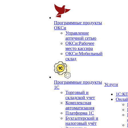
Программные продукты
ОКСи
Управление
аптечной сетью
ОКСи:Рабочее
место кассира
ОКСи:Мобильный
склад
Программные продукты
Услуги
1С
Торговый и
1С:КП
складской учет
Онлай
Комплексная
автоматизация
Платформа 1С
Бухгалтерский и
налоговый учёт