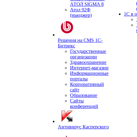
АТОЛ SIGMA 8
Атол 92Ф
1С в 
(ньюджер)
Решения на CMS 1С-
Битрикс
Государственные
организации
Здравоохранение
Интернет-магазин
Информационные
порталы
Корпоративный
сайт
Образование
Сайты
конференций
Антивирус Касперского