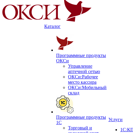
Каталог
Программные продукты
ОКСи
Управление
аптечной сетью
ОКСи:Рабочее
место кассира
ОКСи:Мобильный
склад
Программные продукты
Услуги
1С
Торговый и
1С:КП