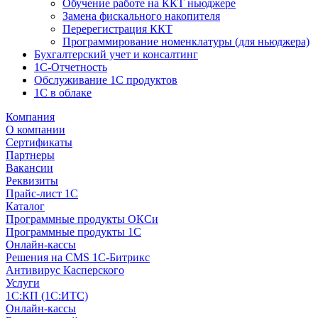
Обучение работе на ККТ ньюджере
Замена фискального накопителя
Перерегистрация ККТ
Программирование номенклатуры (для ньюджера)
Бухгалтерский учет и консалтинг
1С-Отчетность
Обслуживание 1С продуктов
1С в облаке
Компания
О компании
Сертификаты
Партнеры
Вакансии
Реквизиты
Прайс-лист 1С
Каталог
Программные продукты ОКСи
Программные продукты 1С
Онлайн-кассы
Решения на CMS 1С-Битрикс
Антивирус Касперского
Услуги
1С:КП (1С:ИТС)
Онлайн-кассы