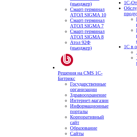
1С-От
(ньюджер)
Обслу
Смарт-терминал
проду
АТОЛ SIGMA 10
Смарт-терминал
АТОЛ SIGMA 7
Смарт-терминал
АТОЛ SIGMA 8
Атол 92Ф
1С в 
(ньюджер)
Решения на CMS 1С-
Битрикс
Государственные
организации
Здравоохранение
Интернет-магазин
Информационные
порталы
Корпоративный
сайт
Образование
Сайты